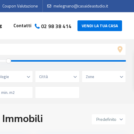
Coupon Valutazione
melegnano@casaideastudio.it
g
Contatti
02 98 38 414
VENDI LA TUA CASA
logie
Città
Zone
 Immobili
Predefinito