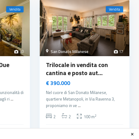
Vendita
Vendita
30
San Donato Milanese
17
 Due
Trilocale in vendita con
cantina e posto aut...
€ 390.000
unzionalità di
Nel cuore di San Donato Milanese,
agli ri
...
quartiere Metanopoli, in Via Ravenna 3,
proponiamo in ve
...
2
2
2
100 m
×