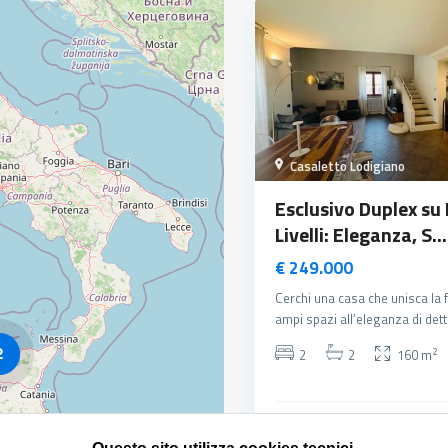
Casaletto Lodigiano
Esclusivo Duplex su
Livelli: Eleganza, S...
€ 249.000
Cerchi una casa che unisca la f
ampi spazi all’eleganza di dett
2
2
2
2
160 m