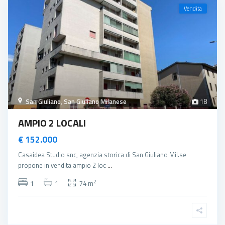
Vendita
San Giuliano
,
San Giuliano Milanese
18
AMPIO 2 LOCALI
€ 152.000
Casaidea Studio snc, agenzia storica di San Giuliano Mil.se
propone in vendita ampio 2 loc
...
2
1
1
74 m