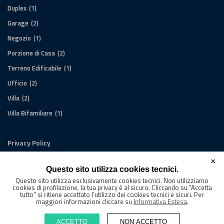
Duplex
(1)
Garage
(2)
Negozio
(1)
Porzione di Casa
(2)
Terreno Edificabile
(1)
Ufficio
(2)
Villa
(2)
Villa Bifamiliare
(1)
Privacy Policy
Cookies Policy
×
Powered by
Questo sito utilizza cookies tecnici.
RealEstate.80 | Broadweb.80 | WebKey.80
Questo sito utilizza esclusivamente cookies tecnici. Non utilizziamo
cookies di profilazione, la tua privacy è al sicuro. Cliccando su "Accetta
tutto" si ritiene accettato l’utilizzo dei cookies tecnici e sicuri. Per
maggiori informazioni cliccare su
Informativa Estesa
.
© Copyright CasaIdea Studio - P.Iva 07365430961 - Riproduzione
ACCETTO
NON ACCETTO