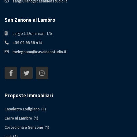
sangiuliano@casaideastudio.it
San Zenone al Lambro
Largo C.Dominioni 1/b
+39 02 98 38 414
melegnano@casaideastudio.it
Proposte Immobiliari
Casaletto Lodigiano
(1)
Cerro al Lambro
(1)
Corteolona e Genzone
(1)
Lodi
(1)