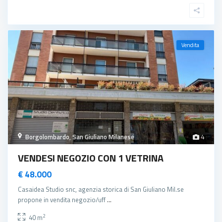
Vendita
Borgolombardo
,
San Giuliano Milanese
4
VENDESI NEGOZIO CON 1 VETRINA
€ 48.000
Casaidea Studio snc, agenzia storica di San Giuliano Mil.se
propone in vendita negozio/uff
...
2
40 m