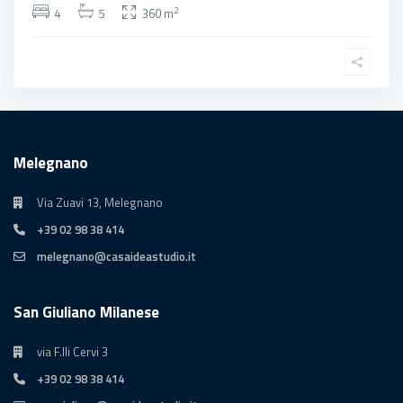
2
4
5
360 m
Melegnano
Via Zuavi 13, Melegnano
+39 02 98 38 414
melegnano@casaideastudio.it
San Giuliano Milanese
via F.lli Cervi 3
+39 02 98 38 414