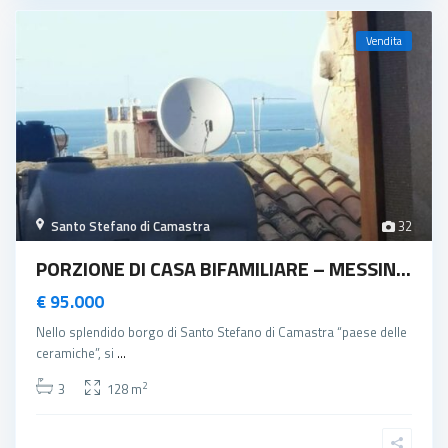
Vendita
Santo Stefano di Camastra
32
PORZIONE DI CASA BIFAMILIARE – MESSIN...
€ 95.000
Nello splendido borgo di Santo Stefano di Camastra “paese delle
ceramiche”, si
...
2
3
128 m