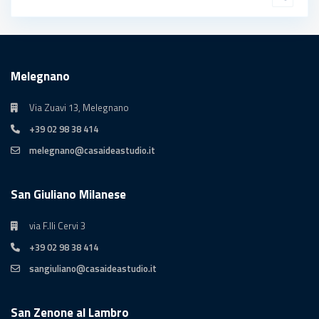
Melegnano
Via Zuavi 13, Melegnano
+39 02 98 38 414
melegnano@casaideastudio.it
San Giuliano Milanese
via F.lli Cervi 3
+39 02 98 38 414
sangiuliano@casaideastudio.it
San Zenone al Lambro