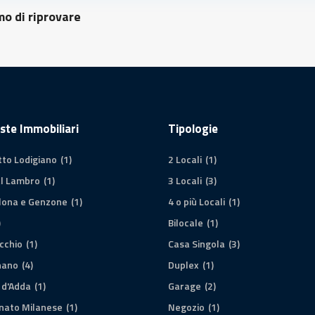
o di riprovare
ste Immobiliari
Tipologie
tto Lodigiano
(1)
2 Locali
(1)
al Lambro
(1)
3 Locali
(3)
lona e Genzone
(1)
4 o più Locali
(1)
)
Bilocale
(1)
cchio
(1)
Casa Singola
(3)
nano
(4)
Duplex
(1)
 d'Adda
(1)
Garage
(2)
nato Milanese
(1)
Negozio
(1)