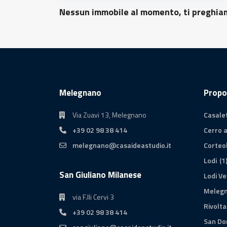
Nessun immobile al momento, ti preghiam
Melegnano
Propo
Via Zuavi 13, Melegnano
Casale
+39 02 98 38 414
Cerro 
melegnano@casaideastudio.it
Corteo
Lodi
(1
San Giuliano Milanese
Lodi Ve
Meleg
via F.lli Cervi 3
Rivolta
+39 02 98 38 414
San Do