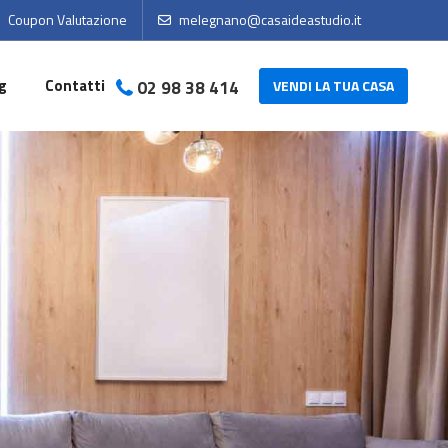
Coupon Valutazione
melegnano@casaideastudio.it
g
Contatti
02 98 38 414
VENDI LA TUA CASA