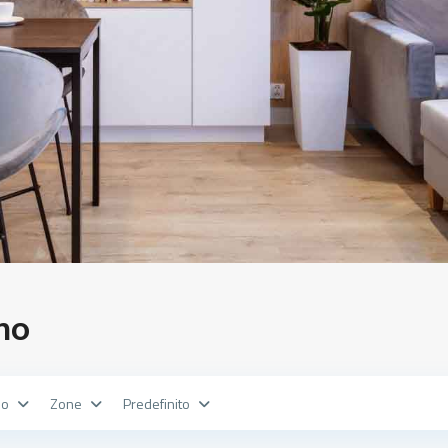
no
no
Zone
Predefinito